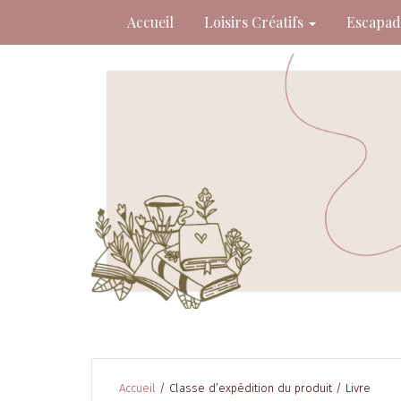
Skip
Accueil
Loisirs Créatifs
Escapa
to
content
Accueil
/ Classe d’expédition du produit / Livre