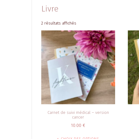
Livre
Trié
2 résultats affichés
du
plus
récent
au
plus
ancien
Carnet de suivi médical – version
cancer
10.00
€
Ce
CHOIX DES OPTIONS