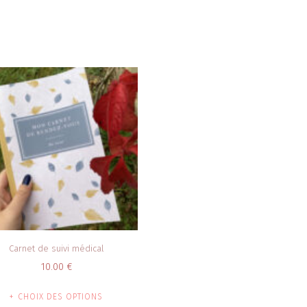
Carnet de suivi médical
10.00
€
Ce
CHOIX DES OPTIONS
produit