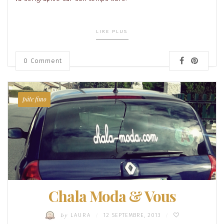
LIRE PLUS
0 Comment
pâte fimo
Chala Moda & Vous
by
LAURA
12 SEPTEMBRE, 2013
/
/