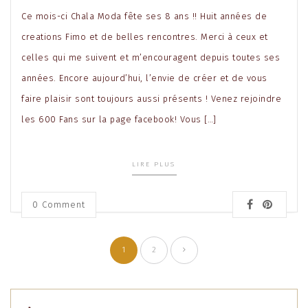
Ce mois-ci Chala Moda fête ses 8 ans !! Huit années de
creations Fimo et de belles rencontres. Merci à ceux et
celles qui me suivent et m’encouragent depuis toutes ses
années. Encore aujourd’hui, l’envie de créer et de vous
faire plaisir sont toujours aussi présents ! Venez rejoindre
les 600 Fans sur la page facebook! Vous […]
LIRE PLUS
0 Comment
Pagination
1
2
des
publications