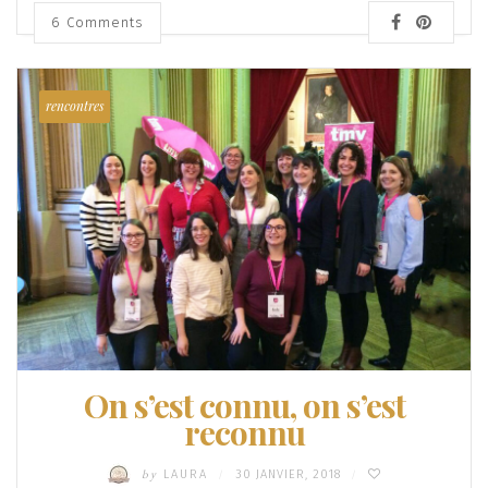
6
Comments
rencontres
On s’est connu, on s’est
reconnu
by
LAURA
30 JANVIER, 2018
/
/