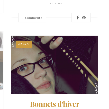
LIRE PLUS
3
Comments
art du fil
Bonnets d’hiver