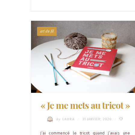
art du fil
« Je me mets au tricot »
by
LAURA
31 JANVIER, 2020
/
/
J’ai commencé le tricot quand j’avais une