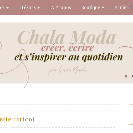
des
Trésors
À Propos
Boutique
Panier
ette :
tricot