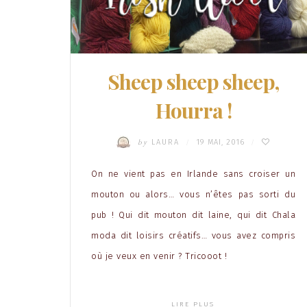
Sheep sheep sheep,
Hourra !
by
LAURA
19 MAI, 2016
/
/
On ne vient pas en Irlande sans croiser un
mouton ou alors… vous n’êtes pas sorti du
pub ! Qui dit mouton dit laine, qui dit Chala
moda dit loisirs créatifs… vous avez compris
où je veux en venir ? Tricooot !
LIRE PLUS