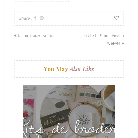
Share :
Posts
Un an, douze selfies
J’arrête la Fimo ! Vive la
navigation
WePAM
You May
Also Like