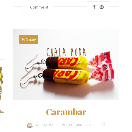
1
Comment
pâte fimo
Carambar
by
LAURA
29 DÉCEMBRE, 2013
/
/