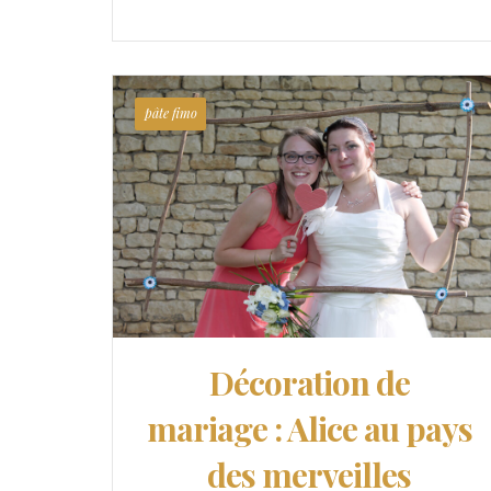
pâte fimo
Décoration de
mariage : Alice au pays
des merveilles