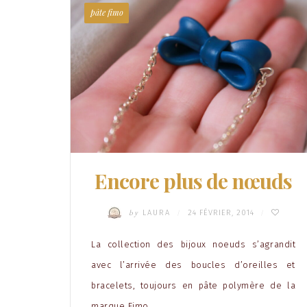
pâte fimo
Encore plus de nœuds
by
LAURA
24 FÉVRIER, 2014
/
/
La collection des bijoux noeuds s’agrandit
avec l’arrivée des boucles d’oreilles et
bracelets, toujours en pâte polymère de la
marque Fimo.