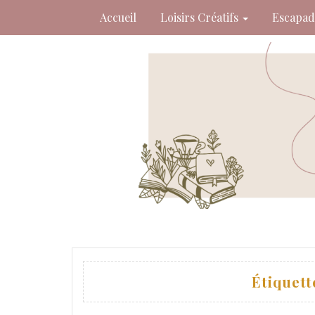
Skip
Accueil
Loisirs Créatifs
Escapa
to
content
Étiquett