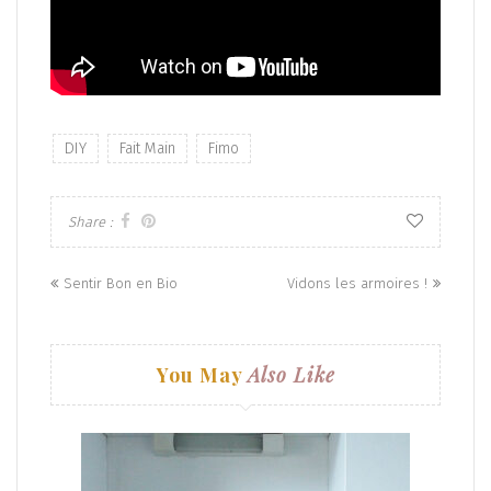
DIY
Fait Main
Fimo
Share :
Posts
Sentir Bon en Bio
Vidons les armoires !
navigation
You May
Also Like