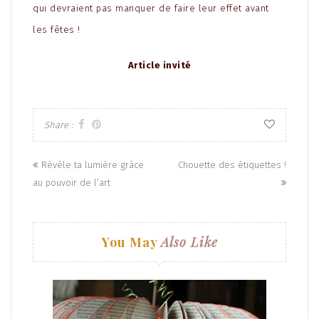
qui devraient pas manquer de faire leur effet avant
les fêtes !
Article invité
Share :
Posts
Révèle ta lumière grâce
Chouette des étiquettes !
navigation
au pouvoir de l’art
You May
Also Like