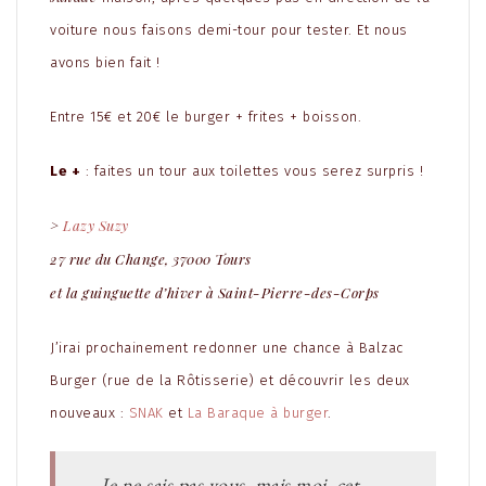
voiture nous faisons demi-tour pour tester. Et nous
avons bien fait !
Entre 15€ et 20€ le burger + frites + boisson.
Le +
: faites un tour aux toilettes vous serez surpris !
>
Lazy Suzy
27 rue du Change,
37000 Tours
et la guinguette d’hiver à Saint-Pierre-des-Corps
J’irai prochainement redonner une chance à Balzac
Burger (rue de la Rôtisserie) et découvrir les deux
nouveaux :
SNAK
et
La Baraque à burger
.
Je ne sais pas vous, mais moi, cet