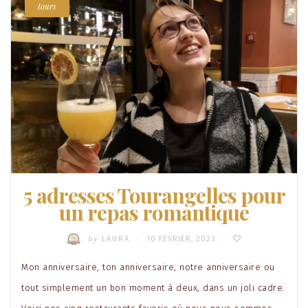
tours
5 adresses Tourangelles pour
un repas romantique
by
LAURA
10 FÉVRIER, 2023
/
/
Mon anniversaire, ton anniversaire, notre anniversaire ou
tout simplement un bon moment à deux, dans un joli cadre.