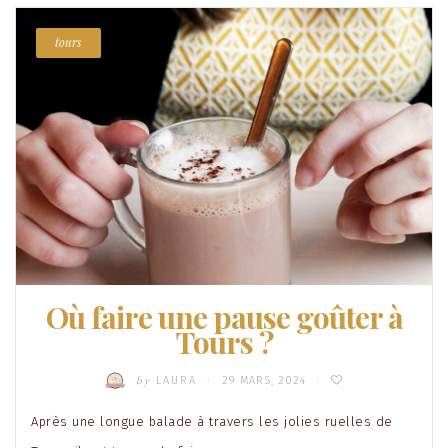
tours
Où faire une pause goûter à
Tours ?
by
LAURA
29 MARS, 2024
/
/
Après une longue balade à travers les jolies ruelles de