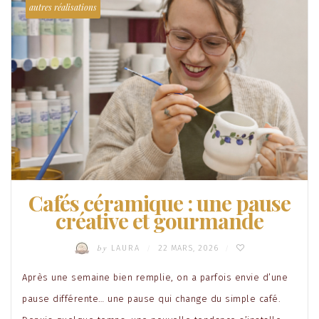
autres réalisations
Cafés céramique : une pause
créative et gourmande
by
LAURA
22 MARS, 2026
/
/
Après une semaine bien remplie, on a parfois envie d’une
pause différente… une pause qui change du simple café.