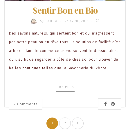
Sentir Bon en Bio
by
LAURA
27 AVRIL, 2015
/
/
Des savons naturels, qui sentent bon et qui n’agressent
pas notre peau on en rêve tous. La solution de facilité d’en
acheter dans le commerce prend souvent le dessus alors
qu’il suffit de regarder à côté de chez soi pour trouver de
belles boutiques telles que la Savonnerie du Zèbre.
LIRE PLUS
2
Comments
Pagination
1
2