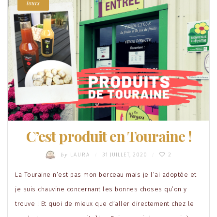
tours
C’est produit en Touraine !
by
LAURA
31 JUILLET, 2020
2
/
/
La Touraine n’est pas mon berceau mais je l’ai adoptée et
je suis chauvine concernant les bonnes choses qu’on y
trouve ! Et quoi de mieux que d’aller directement chez le