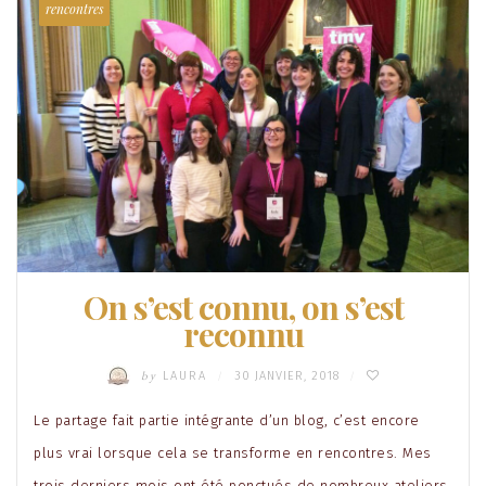
rencontres
On s’est connu, on s’est
reconnu
by
LAURA
30 JANVIER, 2018
/
/
Le partage fait partie intégrante d’un blog, c’est encore
plus vrai lorsque cela se transforme en rencontres. Mes
trois derniers mois ont été ponctués de nombreux ateliers