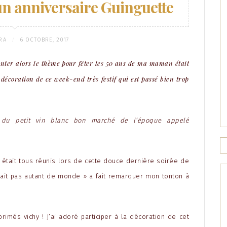
n anniversaire Guinguette
RA
6 OCTOBRE, 2017
/
anter alors le thème pour fêter les 50 ans de ma maman était
 décoration de ce week-end très festif qui est passé bien trop
t du petit vin blanc bon marché de l’époque appelé
s était tous réunis lors de cette douce dernière soirée de
ait pas autant de monde » a fait remarquer mon tonton à
imés vichy ! J’ai adoré participer à la décoration de cet