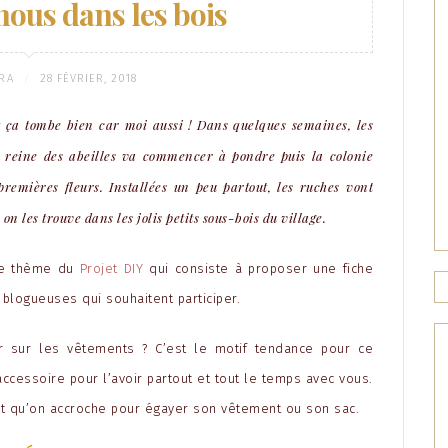
ous dans les bois
RA
28 FÉVRIER, 2018
/
t ça tombe bien car moi aussi ! Dans quelques semaines, les
a reine des abeilles va commencer à pondre puis la colonie
premières fleurs. Installées un peu partout, les ruches vont
 on les trouve dans les
jolis petits sous-bois du village.
le thème du
Projet DIY
qui consiste à proposer une fiche
blogueuses qui souhaitent participer.
ir sur les vêtements ? C’est le motif tendance pour ce
ccessoire pour l’avoir partout et tout le temps avec vous.
nt qu’on accroche pour égayer son vêtement ou son sac.