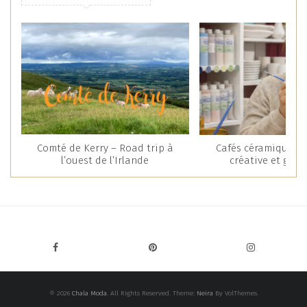
Comté de Kerry – Road trip à
Cafés céramique : 
l’ouest de l’Irlande
créative et gou
© 2026
Chala Moda
. All Rights Reserved. Theme:
Neira
By VolThemes.