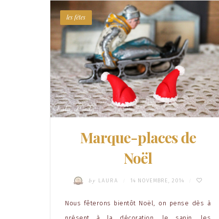
les fêtes
Marque-places de
Noël
by
LAURA
14 NOVEMBRE, 2014
/
/
Nous fêterons bientôt Noël, on pense dès à
présent à la décoration, le sapin, les