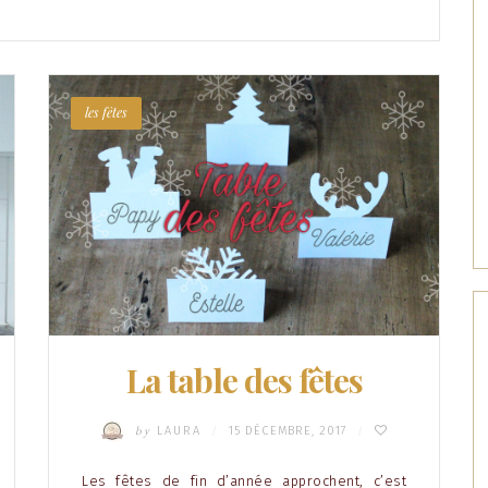
les fêtes
La table des fêtes
by
LAURA
15 DÉCEMBRE, 2017
/
/
Les fêtes de fin d’année approchent, c’est