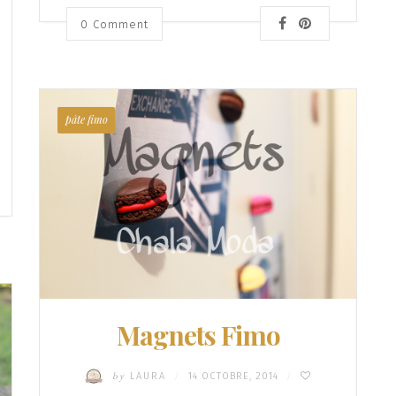
0 Comment
pâte fimo
Magnets Fimo
by
LAURA
14 OCTOBRE, 2014
/
/