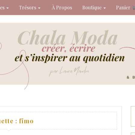
des
Trésors
À Propos
Boutique
Panier
ette :
fimo