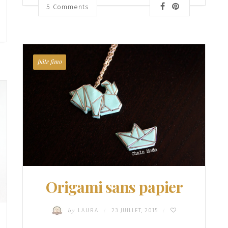
5
Comments
pâte fimo
Origami sans papier
by
LAURA
23 JUILLET, 2015
/
/