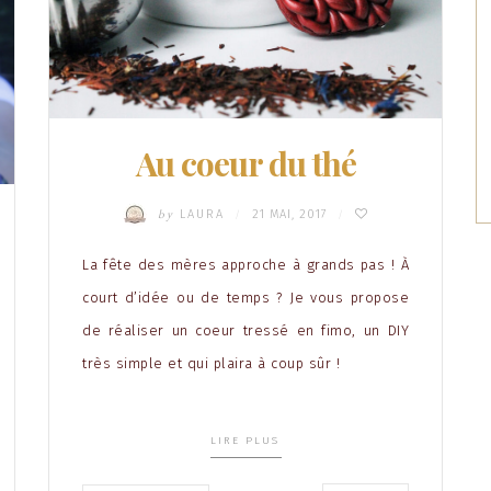
Au coeur du thé
by
LAURA
21 MAI, 2017
/
/
La fête des mères approche à grands pas ! À
court d’idée ou de temps ? Je vous propose
de réaliser un coeur tressé en fimo, un DIY
très simple et qui plaira à coup sûr !
LIRE PLUS