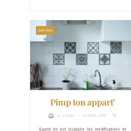
pâte fimo
Pimp ton appart’
by
LAURA
13 MARS, 2018
/
/
Quand on est locataire les modifications et