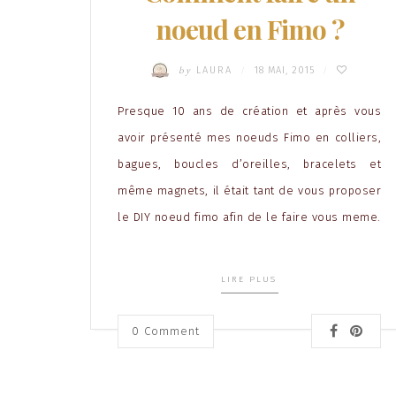
noeud en Fimo ?
by
LAURA
18 MAI, 2015
/
/
Presque 10 ans de création et après vous
avoir présenté mes noeuds Fimo en colliers,
bagues, boucles d’oreilles, bracelets et
même magnets, il était tant de vous proposer
le DIY noeud fimo afin de le faire vous meme.
LIRE PLUS
0 Comment