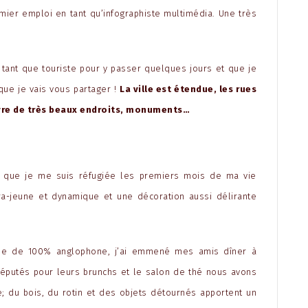
mier emploi en tant qu’infographiste multimédia. Une très
 tant que touriste pour y passer quelques jours et que je
ue je vais vous partager !
La ville est étendue, les rues
vre de très beaux endroits, monuments…
r que je me suis réfugiée les premiers mois de ma vie
ra-jeune et dynamique et une décoration aussi délirante
ose de 100% anglophone, j’ai emmené mes amis dîner à
 réputés pour leurs brunchs et le salon de thé nous avons
; du bois, du rotin et des objets détournés apportent un