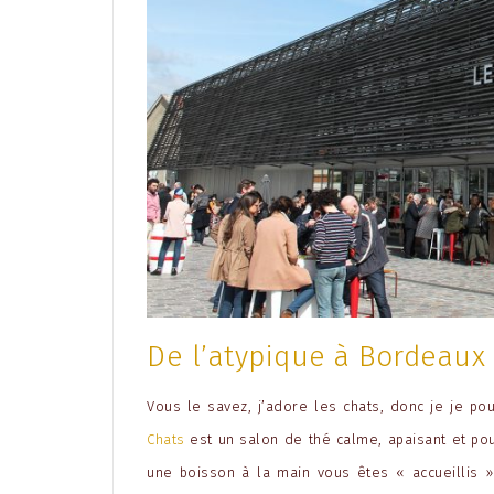
De l’atypique à Bordeaux
Vous le savez, j’adore les chats, donc je je po
Chats
est un salon de thé calme, apaisant et pou
une boisson à la main vous êtes « accueillis 